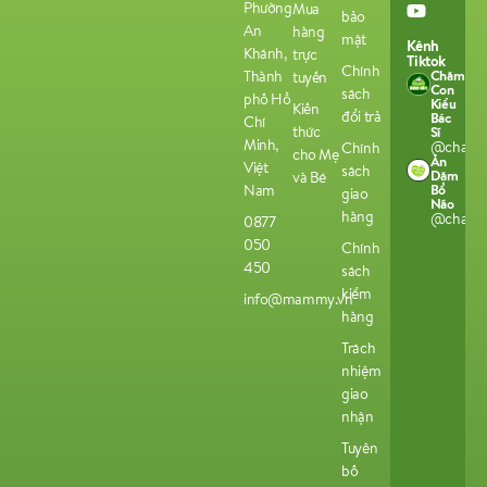
Phường
Mua
bảo
An
hàng
mật
Kênh
Khánh,
trực
Tiktok
Chính
Chăm
Thành
tuyến
Con
sách
phố Hồ
Kiểu
Kiến
đổi trả
Bác
Chí
thức
Sĩ
Minh,
@chamco
Chính
cho Mẹ
Ăn
Việt
sách
Dặm
và Bé
Bổ
Nam
giao
Não
hàng
@chamco
0877
050
Chính
450
sách
kiểm
info@mammy.vn
hàng
Trách
nhiệm
giao
nhận
Tuyên
bố