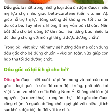
Dầu gấc
là một trong những loại dầu ăn dặm được nhiều
mẹ lựa chọn nhờ giàu beta-carotene (tiền vitamin A),
giúp hỗ trợ thị lực, tăng cường đề kháng và tốt cho làn
da của bé. Tuy nhiên, không ít mẹ vẫn băn khoăn: Nên
bắt đầu cho bé dùng từ khi nào, liều lượng bao nhiêu là
đủ, dùng chung với món gì thì giữ được dưỡng chất?
Trong bài viết này, Mămmy sẽ hướng dẫn mẹ cách dùng
dầu gấc cho bé đúng chuẩn – vừa an toàn, vừa giúp con
hấp thu tối đa dưỡng chất.
Dầu gấc có lợi ích gì cho bé?
Dầu gấc
được chiết xuất từ phần màng và hạt của quả
gấc – loại quả có sắc đỏ cam đặc trưng, phổ biến tại
Việt Nam và nhiều nước Đông Nam Á. Không chỉ là một
nguyên liệu quen thuộc trong ẩm thực, dầu gấc còn được
công nhận là nguồn dưỡng chất quý giá với nhiều lợi ích
sức khỏe, đặc biệt là đối với trẻ nhỏ.