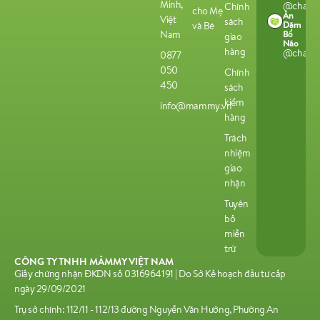
Minh,
@chamco
Chính
cho Mẹ
Ăn
Việt
sách
Dặm
và Bé
Bổ
Nam
giao
Não
hàng
@chamco
0877
050
Chính
450
sách
kiểm
info@mammy.vn
hàng
Trách
nhiệm
giao
nhận
Tuyên
bố
miễn
trừ
CÔNG TY TNHH MĂMMY VIỆT NAM
Giấy chứng nhận ĐKDN số 0316964191 | Do Sở Kế hoạch đầu tư cấp
ngày 29/09/2021
Trụ sở chính: 112/11 - 112/13 đường Nguyễn Văn Hưởng, Phường An