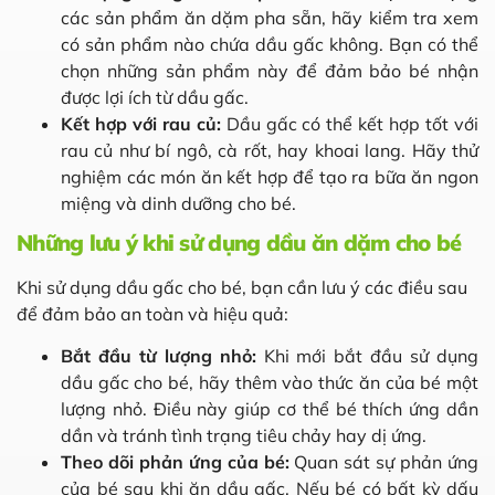
các sản phẩm ăn dặm pha sẵn, hãy kiểm tra xem
có sản phẩm nào chứa dầu gấc không. Bạn có thể
chọn những sản phẩm này để đảm bảo bé nhận
được lợi ích từ dầu gấc.
Kết hợp với rau củ:
Dầu gấc có thể kết hợp tốt với
rau củ như bí ngô, cà rốt, hay khoai lang. Hãy thử
nghiệm các món ăn kết hợp để tạo ra bữa ăn ngon
miệng và dinh dưỡng cho bé.
Những lưu ý khi sử dụng dầu ăn dặm cho bé
Khi sử dụng dầu gấc cho bé, bạn cần lưu ý các điều sau
để đảm bảo an toàn và hiệu quả:
Bắt đầu từ lượng nhỏ:
Khi mới bắt đầu sử dụng
dầu gấc cho bé, hãy thêm vào thức ăn của bé một
lượng nhỏ. Điều này giúp cơ thể bé thích ứng dần
dần và tránh tình trạng tiêu chảy hay dị ứng.
Theo dõi phản ứng của bé:
Quan sát sự phản ứng
của bé sau khi ăn dầu gấc. Nếu bé có bất kỳ dấu