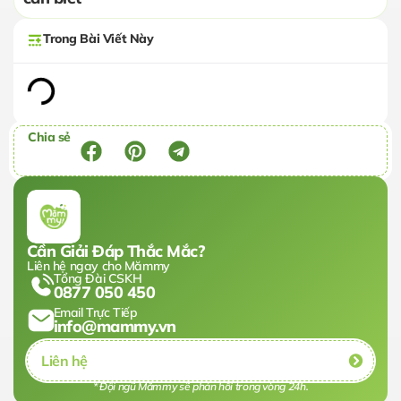
Trong Bài Viết Này
Chia sẻ
Cần Giải Đáp Thắc Mắc?
Liên hệ ngay cho Mămmy
Tổng Đài CSKH
0877 050 450
Email Trực Tiếp
info@mammy.vn
Liên hệ
* Đội ngũ Mămmy sẽ phản hồi trong vòng 24h.