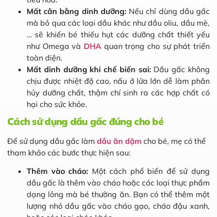
Mất cân bằng dinh dưỡng:
Nếu chỉ dùng dầu gấc
mà bỏ qua các loại dầu khác như dầu oliu, dầu mè,
… sẽ khiến bé thiếu hụt các dưỡng chất thiết yếu
như Omega và
DHA
quan trọng cho sự phát triển
toàn diện.
Mất dinh dưỡng khi chế biến sai:
Dầu gấc không
chịu được nhiệt độ cao, nấu ở lửa lớn dễ làm phân
hủy dưỡng chất, thậm chí sinh ra các hợp chất có
hại cho sức khỏe.
Cách sử dụng dầu gấc đúng cho bé
Để sử dụng dầu gấc làm
dầu ăn dặm
cho bé, mẹ có thể
tham khảo các bước thực hiện sau:
Thêm vào cháo:
Một cách phổ biến để sử dụng
dầu gấc là thêm vào cháo hoặc các loại thực phẩm
dạng lỏng mà bé thường ăn. Bạn có thể thêm một
lượng nhỏ dầu gấc vào cháo gạo, cháo đậu xanh,