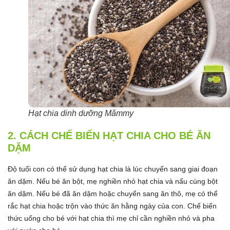
Hạt chia dinh dưỡng Mămmy
2.
CÁCH CHẾ BIẾN HẠT CHIA CHO BÉ ĂN
DẶM
Độ tuổi con có thể sử dụng hạt chia là lúc chuyển sang giai đoạn
ăn dặm. Nếu bé ăn bột, mẹ nghiền nhỏ hạt chia và nấu cùng bột
ăn dặm. Nếu bé đã ăn dặm hoặc chuyển sang ăn thô, mẹ có thể
rắc hạt chia hoặc trộn vào thức ăn hằng ngày của con. Chế biến
thức uống cho bé với hạt chia thì mẹ chỉ cần nghiền nhỏ và pha