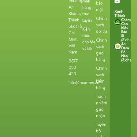
Phường
Mua
bảo
An
hàng
mật
Kênh
Khánh,
trực
Tiktok
Chính
Chăm
Thành
tuyến
Con
sách
phố Hồ
Kiểu
Kiến
đổi trả
Bác
Chí
thức
Sĩ
Minh,
@chamco
Chính
cho Mẹ
Ăn
Việt
sách
Dặm
và Bé
Bổ
Nam
giao
Não
hàng
@chamco
0877
050
Chính
450
sách
kiểm
info@mammy.vn
hàng
Trách
nhiệm
giao
nhận
Tuyên
bố