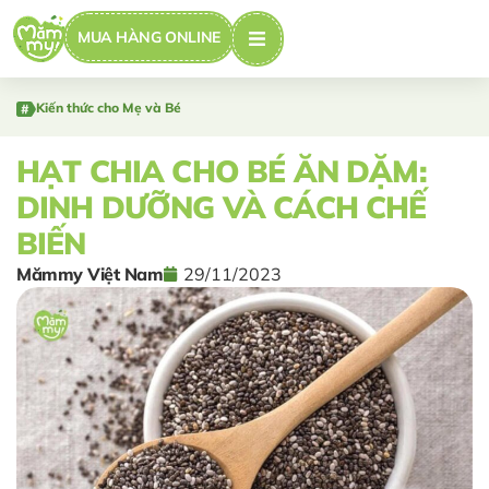
MUA HÀNG ONLINE
Kiến thức cho Mẹ và Bé
HẠT CHIA CHO BÉ ĂN DẶM:
DINH DƯỠNG VÀ CÁCH CHẾ
BIẾN
Mămmy Việt Nam
29/11/2023