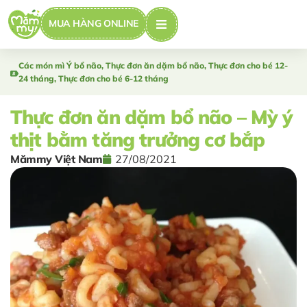
MUA HÀNG ONLINE
Các món mì Ý bổ não
,
Thực đơn ăn dặm bổ não
,
Thực đơn cho bé 12-
24 tháng
,
Thực đơn cho bé 6-12 tháng
Thực đơn ăn dặm bổ não – Mỳ ý
thịt bằm tăng trưởng cơ bắp
Mămmy Việt Nam
27/08/2021