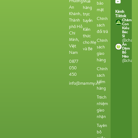
Phường
Mua
bảo
An
hàng
mật
Kênh
Khánh,
trực
Tiktok
Chính
Chăm
Thành
tuyến
Con
sách
phố Hồ
Kiểu
Kiến
đổi trả
Bác
Chí
thức
Sĩ
Minh,
@chamco
Chính
cho Mẹ
Ăn
Việt
sách
Dặm
và Bé
Bổ
Nam
giao
Não
hàng
@chamco
0877
050
Chính
450
sách
kiểm
info@mammy.vn
hàng
Trách
nhiệm
giao
nhận
Tuyên
bố