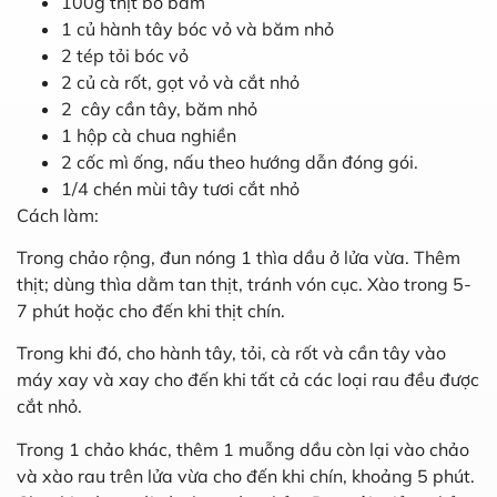
100g thịt bò bằm
1 củ hành tây bóc vỏ và băm nhỏ
2 tép tỏi bóc vỏ
2 củ cà rốt, gọt vỏ và cắt nhỏ
2 cây cần tây, băm nhỏ
1 hộp cà chua nghiền
2 cốc mì ống, nấu theo hướng dẫn đóng gói.
1/4 chén mùi tây tươi cắt nhỏ
Cách làm:
Trong chảo rộng, đun nóng 1 thìa dầu ở lửa vừa. Thêm
thịt; dùng thìa dằm tan thịt, tránh vón cục. Xào trong 5-
7 phút hoặc cho đến khi thịt chín.
Trong khi đó, cho hành tây, tỏi, cà rốt và cần tây vào
máy xay và xay cho đến khi tất cả các loại rau đều được
cắt nhỏ.
Trong 1 chảo khác, thêm 1 muỗng dầu còn lại vào chảo
và xào rau trên lửa vừa cho đến khi chín, khoảng 5 phút.