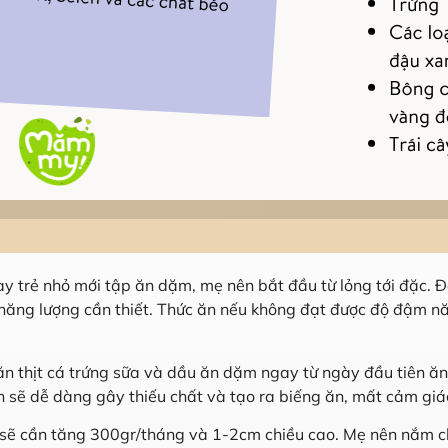
ày trẻ nhỏ mới tập ăn dặm, mẹ nên bắt đầu từ lỏng tới đặc. Đ
ăng lượng cần thiết. Thức ăn nếu không đạt được độ đậm nă
ăn thịt cá trứng sữa và dầu ăn dặm ngay từ ngày đầu tiên ăn
n sẽ dễ dàng gây thiếu chất và tạo ra biếng ăn, mất cảm giác
 sẽ cần tăng 300gr/tháng và 1-2cm chiều cao. Mẹ nên nắm c