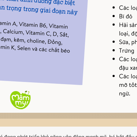
 bé đang phát triển khả năng vận động mạnh mẽ, bé bắt đầu gh