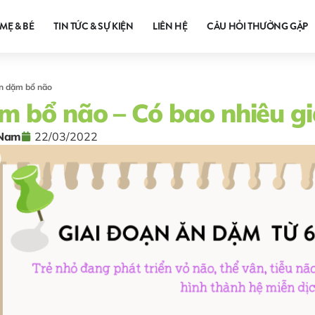
MẸ & BÉ
TIN TỨC & SỰ KIỆN
LIÊN HỆ
CÂU HỎI THƯỜNG GẶP
n dặm bổ não
m bổ não – Có bao nhiêu g
 Nam
22/03/2022