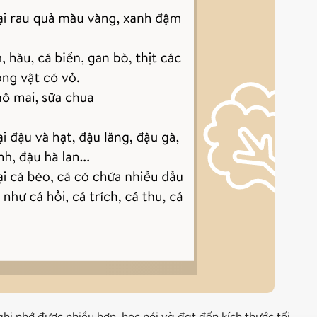
i nhớ được nhiều hơn, học nói và đạt đến kích thước tối