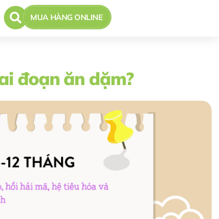
MUA HÀNG ONLINE
iai đoạn ăn dặm?