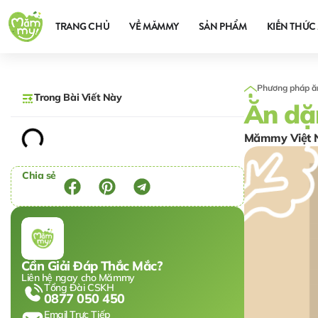
TRANG CHỦ
VỀ MĂMMY
SẢN PHẨM
KIẾN THỨC 
Phương pháp ă
Trong Bài Viết Này
Ăn dặ
Mămmy Việt
Chia sẻ
Cần Giải Đáp Thắc Mắc?
Liên hệ ngay cho Mămmy
Tổng Đài CSKH
0877 050 450
Email Trực Tiếp