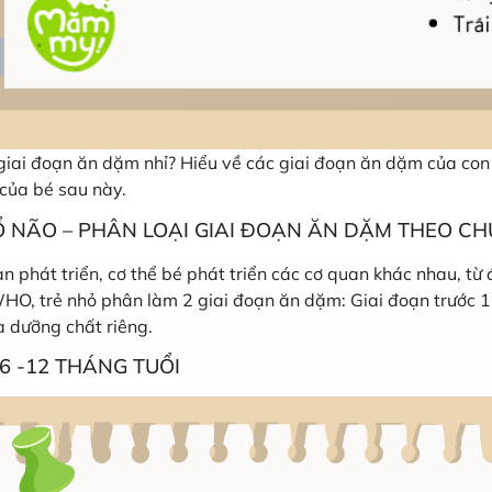
giai đoạn ăn dặm nhỉ? Hiểu về các giai đoạn ăn dặm của co
 của bé sau này.
 NÃO – PHÂN LOẠI GIAI ĐOẠN ĂN DẶM THEO C
n phát triển, cơ thể bé phát triển các cơ quan khác nhau, từ
WHO, trẻ nhỏ phân làm 2 giai đoạn ăn dặm: Giai đoạn trước 1 
à dưỡng chất riêng.
6 -12 THÁNG TUỔI