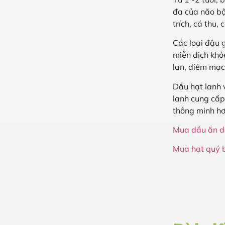
đa của não bộ
trích, cá thu,
Các loại đậu 
miễn dịch khỏe
lan, diêm mạc
Dầu hạt lanh 
lanh cung cấp
thông minh hơ
Mua dầu ăn d
Mua hạt quý 