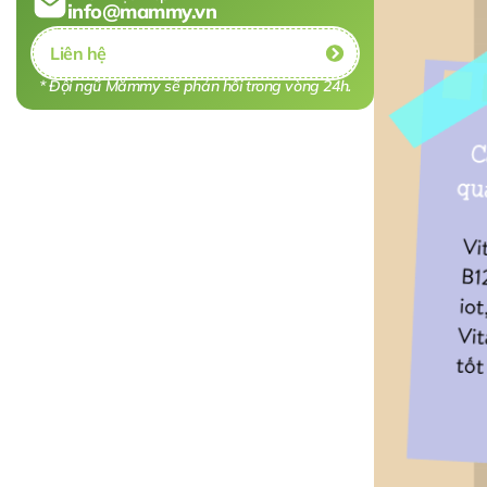
info@mammy.vn
Liên hệ
* Đội ngũ Mămmy sẽ phản hồi trong vòng 24h.