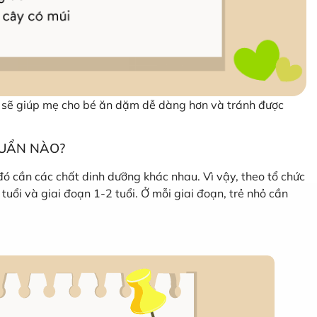
n sẽ giúp mẹ cho bé ăn dặm dễ dàng hơn và tránh được
HUẨN NÀO?
 đó cần các chất dinh dưỡng khác nhau. Vì vậy, theo tổ chức
tuổi và giai đoạn 1-2 tuổi. Ở mỗi giai đoạn, trẻ nhỏ cần