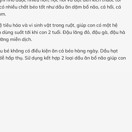
có nhiều chất béo tốt như dầu ăn dặm bổ não, cá hồi, cá
ám.
tiêu hóa và vi sinh vật trong ruột, giúp con có một hệ
dùng suốt tới khi con 2 tuổi. Đậu lăng đỏ, đậu gà, đậu hà
ường miễn dịch.
u bé không có điều kiện ăn cá béo hàng ngày. Dầu hạt
ễ hấp thụ. Sử dụng kết hợp 2 loại dầu ăn bổ não giúp con