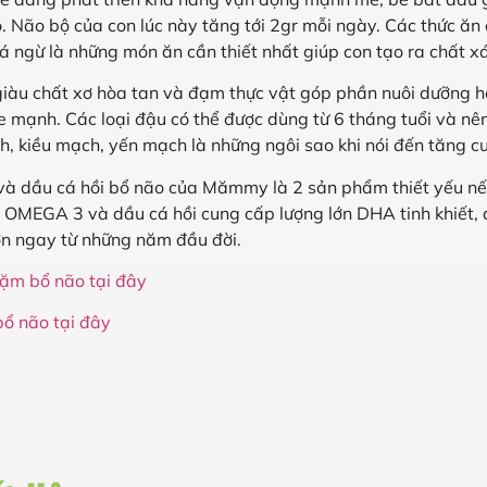
. Não bộ của con lúc này tăng tới 2gr mỗi ngày. Các thức ăn 
 cá ngừ là những món ăn cần thiết nhất giúp con tạo ra chất x
giàu chất xơ hòa tan và đạm thực vật góp phần nuôi dưỡng hệ 
 mạnh. Các loại đậu có thể được dùng từ 6 tháng tuổi và nên 
h, kiều mạch, yến mạch là những ngôi sao khi nói đến tăng c
và dầu cá hồi bổ não của Mămmy là 2 sản phẩm thiết yếu nế
 OMEGA 3 và dầu cá hồi cung cấp lượng lớn DHA tinh khiết, d
n ngay từ những năm đầu đời.
ặm bổ não tại đây
bổ não tại đây