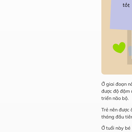
Ở giai đoạn n
được độ đậm n
triển não bộ.
Trẻ nên được 
tháng đầu tiê
Ở tuổi này bé