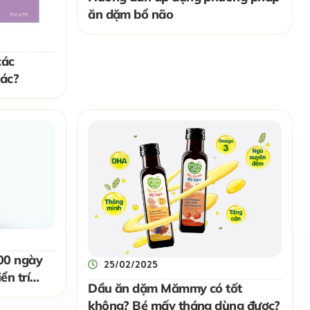
ăn dặm bổ não
các
ác?
000 ngày
25/02/2025
ển trí
Dầu ăn dặm Mămmy có tốt
không? Bé mấy tháng dùng được?