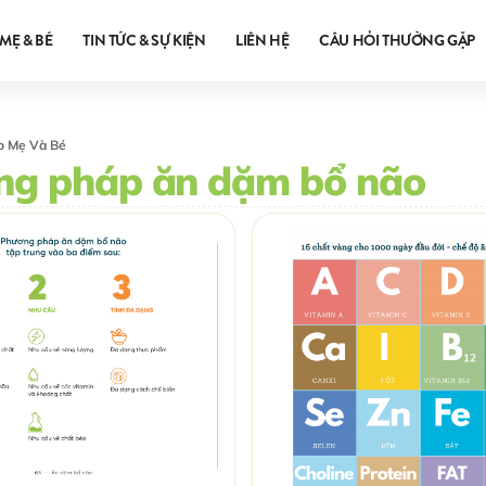
MẸ & BÉ
TIN TỨC & SỰ KIỆN
LIÊN HỆ
CÂU HỎI THƯỜNG GẶP
o Mẹ Và Bé
ng pháp ăn dặm bổ não