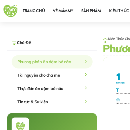
TRANG CHỦ
VỀ MĂMMY
SẢN PHẨM
KIẾN THỨC 
Kiến Thức Ch
Chủ Đề
Phươ
Phương pháp ăn dặm bổ não
Tài nguyên cho cha mẹ
Thực đơn ăn dặm bổ não
Tin tức & Sự kiện