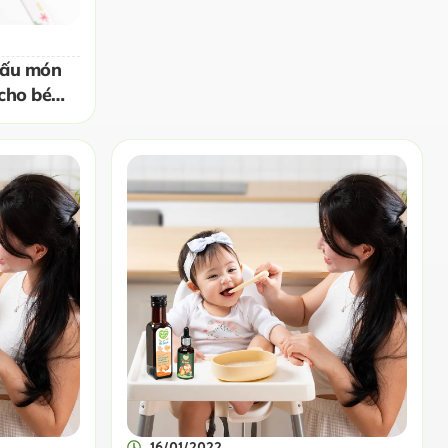
nấu món
cho bé
16/01/2022