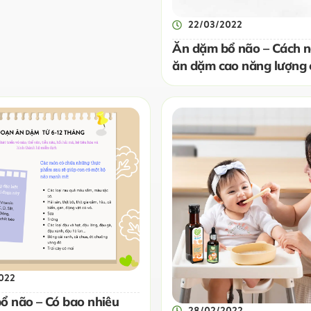
22/03/2022
Ăn dặm bổ não – Cách 
ăn dặm cao năng lượng 
tăng cân
022
ổ não – Có bao nhiêu
28/02/2022