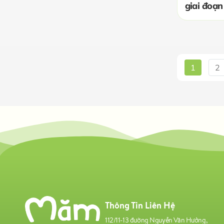
giai đoạ
1
2
Thông Tin Liên Hệ
112/11-13 đường Nguyễn Văn Hưởng,