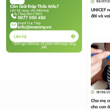
06/07/2
Cần Giải Đáp Thắc Mắc?
UNICEF nó
Liên hệ ngay cho Mămmy
Tổng Đài CSKH
đời và va
0877 050 450
dặm bổ n
Email Trực Tiếp
info@mammy.vn
Liên hệ
* Đội ngũ Mămmy sẽ phản hồi trong vòng
24h.
18/06/2
Cha mẹ cầ
cho con 