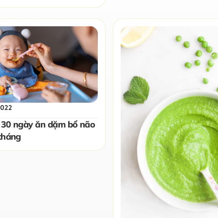
2022
 30 ngày ăn dặm bổ não
tháng