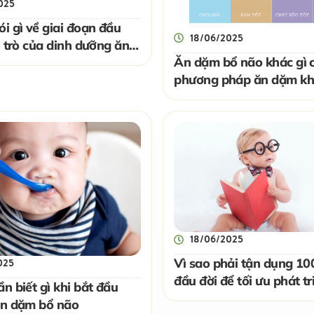
025
i gì về giai đoạn đầu
18/06/2025
i trò của dinh dưỡng ăn
Ăn dặm bổ não khác gì 
ão?
phương pháp ăn dặm kh
18/06/2025
Vì sao phải tận dụng 1
025
đầu đời để tối ưu phát tri
n biết gì khi bắt đầu
não?
ăn dặm bổ não