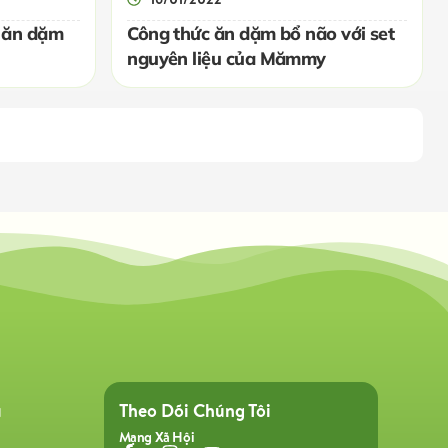
 ăn dặm
Công thức ăn dặm bổ não với set
nguyên liệu của Mămmy
ụ
Theo Dõi Chúng Tôi
Mạng Xã Hội