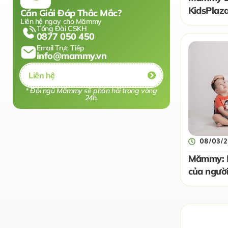
KidsPlaza
Cần Giải Đáp Thắc Mắc?
Liên hệ ngay cho Mămmy
Em Bé 2
Tổng Đài CSKH
0877 050 450
Email Trực Tiếp
info@mammy.vn
Liên hệ
* Đội ngũ Mămmy sẽ phản hồi trong vòng
24h.
08/03/
Mămmy: H
của ngườ
nuôi dưỡn
Nam