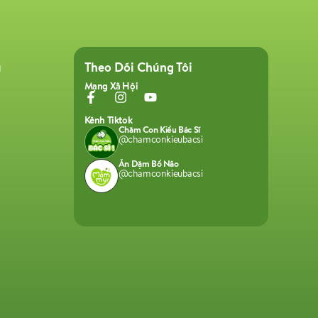
ụ
Theo Dõi Chúng Tôi
Mạng Xã Hội
Kênh Tiktok
Chăm Con Kiểu Bác Sĩ
@chamconkieubacsi
Ăn Dặm Bổ Não
@chamconkieubacsi