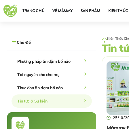
TRANG CHỦ
VỀ MĂMMY
SẢN PHẨM
KIẾN THỨC 
Kiến Thức Ch
Chủ Đề
Tin t
Phương pháp ăn dặm bổ não
Tài nguyên cho cha mẹ
Thực đơn ăn dặm bổ não
Tin tức & Sự kiện
25/10/2
Mămmy Đ