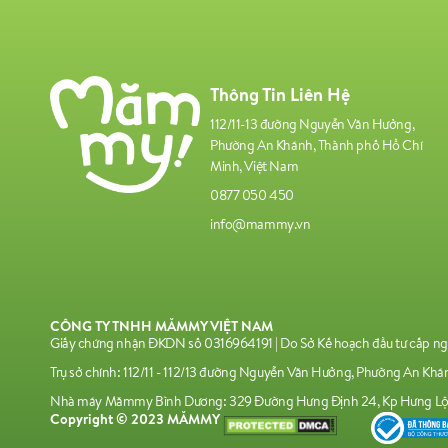
Thông Tin Liên Hệ
112/11-13 đường Nguyễn Văn Hưởng,
Phường An Khánh, Thành phố Hồ Chí
Minh, Việt Nam
0877 050 450
info@mammy.vn
CÔNG TY TNHH MĂMMY VIỆT NAM
Giấy chứng nhận ĐKDN số 0316964191 | Do Sở Kế hoạch đầu tư cấp n
Trụ sở chính: 112/11 - 112/13 đường Nguyễn Văn Hưởng, Phường An Kh
Nhà máy Mămmy Bình Dương: 329 Đường Hưng Định 24, Kp Hưng Lộc,
Copyright © 2023 MĂMMY