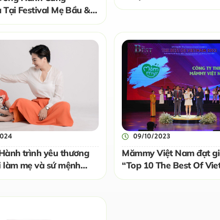
Mẹ & Bé
 Tại Festival Mẹ Bầu &
025
2024
09/10/2023
ành trình yêu thương
Mămmy Việt Nam đạt gi
i làm mẹ và sứ mệnh
“Top 10 The Best Of Vi
g thế hệ tương lai Việt
2023”