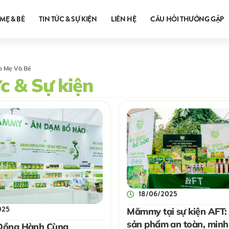
MẸ & BÉ
TIN TỨC & SỰ KIỆN
LIÊN HỆ
CÂU HỎI THƯỜNG GẶP
o Mẹ Và Bé
ức & Sự kiện
18/06/2025
025
Mămmy tại sự kiện AFT:
sản phẩm an toàn, minh
ồng Hành Cùng