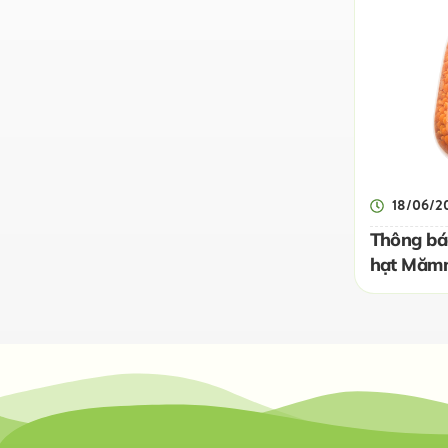
18/06/2
Thông bá
hạt Mămm