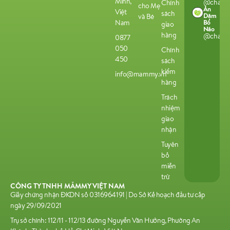
Minh,
@chamco
Chính
cho Mẹ
Ăn
Việt
sách
Dặm
và Bé
Bổ
Nam
giao
Não
hàng
@chamco
0877
050
Chính
450
sách
kiểm
info@mammy.vn
hàng
Trách
nhiệm
giao
nhận
Tuyên
bố
miễn
trừ
CÔNG TY TNHH MĂMMY VIỆT NAM
Giấy chứng nhận ĐKDN số 0316964191 | Do Sở Kế hoạch đầu tư cấp
ngày 29/09/2021
Trụ sở chính: 112/11 - 112/13 đường Nguyễn Văn Hưởng, Phường An