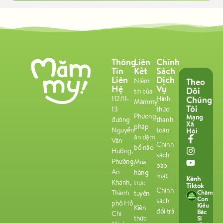
Thông
Liên
Chính
Tin
Kết
Sách
Liên
Dịch
Theo
Niềm
Hệ
Vụ
Dõi
tin của
Chúng
112/11-
Hình
Mămmy
Tôi
13
thức
Phương
Mạng
đường
thanh
Xã
pháp
Nguyễn
toán
Hội
ăn dặm
Văn
Chính
bổ não
Hưởng,
sách
Phường
Mua
bảo
An
hàng
mật
Kênh
Khánh,
trực
Tiktok
Chính
Chăm
Thành
tuyến
Con
sách
phố Hồ
Kiểu
Kiến
đổi trả
Bác
Chí
thức
Sĩ