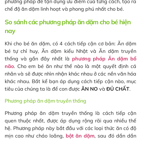
phương pháp để tận dụng ưu điểm của từng cách, tạo ra
chế độ ăn dặm linh hoạt và phong phú nhất cho bé.
So sánh các phương pháp ăn dặm cho bé hiện
nay
Khi cho bé ăn dặm, có 4 cách tiếp cận cơ bản: Ăn dặm
bé tự chỉ huy, Ăn dặm kiểu Nhật và Ăn dặm truyền
thống và gần đây nhất là
phương pháp Ăn dặm bổ
não
. Cho em bé ăn như thế nào là một quyết định cá
nhân và sẽ được nhìn nhận khác nhau ở các nền văn hóa
khác nhau. Bất kể bạn áp dụng cách tiếp cận nào, mục
tiêu của chúng ta là để con được
ĂN NO
và
ĐỦ CHẤT
.
Phương pháp ăn dặm truyền thống
Phương pháp ăn dặm truyền thống là cách tiếp cận
quen thuộc nhất, được áp dụng rộng rãi qua nhiều thế
hệ. Phương pháp này bắt đầu với các loại thức ăn có độ
mịn cao như cháo loãng,
bột ăn dặm
, sau đó dần dần