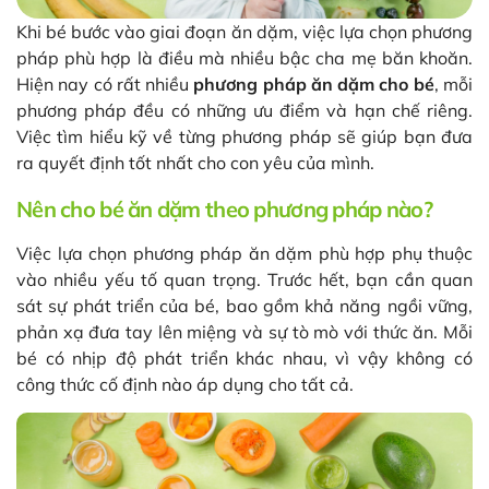
Khi bé bước vào giai đoạn ăn dặm, việc lựa chọn phương
pháp phù hợp là điều mà nhiều bậc cha mẹ băn khoăn.
Hiện nay có rất nhiều
phương pháp ăn dặm cho bé
, mỗi
phương pháp đều có những ưu điểm và hạn chế riêng.
Việc tìm hiểu kỹ về từng phương pháp sẽ giúp bạn đưa
ra quyết định tốt nhất cho con yêu của mình.
Nên cho bé ăn dặm theo phương pháp nào?
Việc lựa chọn phương pháp ăn dặm phù hợp phụ thuộc
vào nhiều yếu tố quan trọng. Trước hết, bạn cần quan
sát sự phát triển của bé, bao gồm khả năng ngồi vững,
phản xạ đưa tay lên miệng và sự tò mò với thức ăn. Mỗi
bé có nhịp độ phát triển khác nhau, vì vậy không có
công thức cố định nào áp dụng cho tất cả.