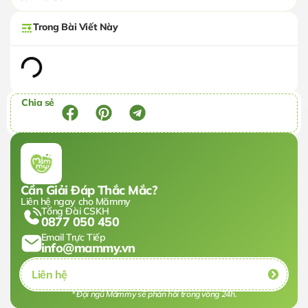
Trong Bài Viết Này
Chia sẻ
Cần Giải Đáp Thắc Mắc?
Liên hệ ngay cho Mămmy
Tổng Đài CSKH
0877 050 450
Email Trực Tiếp
info@mammy.vn
Liên hệ
* Đội ngũ Mămmy sẽ phản hồi trong vòng 24h.