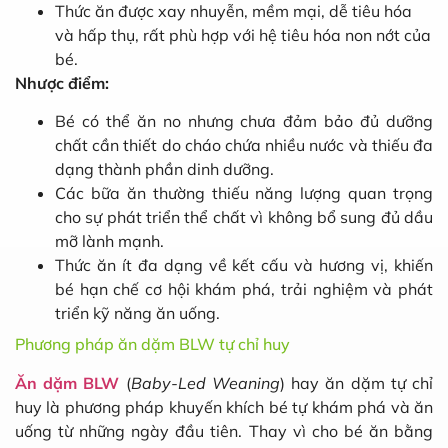
Thức ăn được xay nhuyễn, mềm mại, dễ tiêu hóa
và hấp thụ, rất phù hợp với hệ tiêu hóa non nớt của
bé.
Nhược điểm:
Bé có thể ăn no nhưng chưa đảm bảo đủ dưỡng
chất cần thiết do cháo chứa nhiều nước và thiếu đa
dạng thành phần dinh dưỡng.
Các bữa ăn thường thiếu năng lượng quan trọng
cho sự phát triển thể chất vì không bổ sung đủ dầu
mỡ lành mạnh.
Thức ăn ít đa dạng về kết cấu và hương vị, khiến
bé hạn chế cơ hội khám phá, trải nghiệm và phát
triển kỹ năng ăn uống.
Phương pháp ăn dặm BLW tự chỉ huy
Ăn dặm BLW
(
Baby-Led Weaning
) hay ăn dặm tự chỉ
huy là phương pháp khuyến khích bé tự khám phá và ăn
uống từ những ngày đầu tiên. Thay vì cho bé ăn bằng